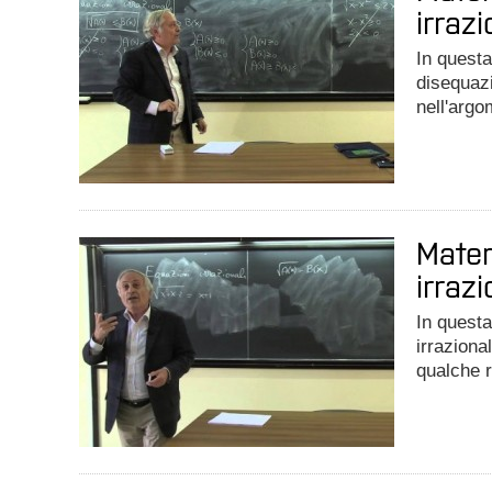
irrazi
In questa
disequazi
nell'argo
Matem
irrazi
In questa
irraziona
qualche r