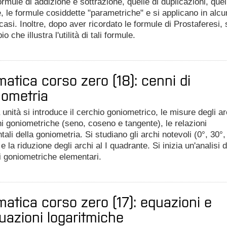
formule di addizione e sottrazione, quelle di duplicazioni, quel
, le formule cosiddette "parametriche" e si applicano in alcu
casi. Inoltre, dopo aver ricordato le formule di Prostaferesi, 
 che illustra l'utilità di tali formule.
atica corso zero (18): cenni di
nometria
 unità si introduce il cerchio goniometrico, le misure degli ar
ni goniometriche (seno, coseno e tangente), le relazioni
ali della goniometria. Si studiano gli archi notevoli (0°, 30°,
e la riduzione degli archi al I quadrante. Si inizia un'analisi d
i goniometriche elementari.
atica corso zero (17): equazioni e
uazioni logaritmiche