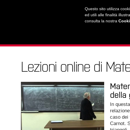
RADIO
WEB TV
L'AGENDA
Questo sito utilizza cook
ed utili alle finalità ill
consulta la nostra
Cooki
L'UNIVERSITÀ
LA CITTÀ
IL MONDO
Lezioni online di Mat
Matem
della 
In questa
relazione 
caso dei 
Carnot. S
triangoli