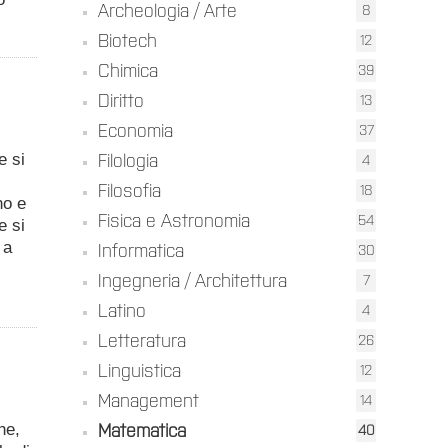
Archeologia / Arte
8
Biotech
12
Chimica
39
Diritto
13
Economia
37
e si
Filologia
4
Filosofia
18
no e
Fisica e Astronomia
54
e si
 a
Informatica
30
Ingegneria / Architettura
7
Latino
4
Letteratura
26
Linguistica
12
Management
14
he,
Matematica
40