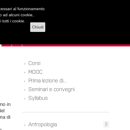
necessari al funzionamento
lo ad alcuni cookie,
tutti i cookie.
Chiudi
Corsi
MOOC
Prima lezione di...
Seminari e convegni
Syllabus
ono in
Nel
ema di
Antropologia
2
o