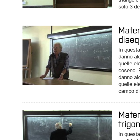
solo 3 de
Matem
diseq
In questa
danno al
quelle el
coseno. P
danno alc
quelle el
campo di 
Matem
trigo
In questa