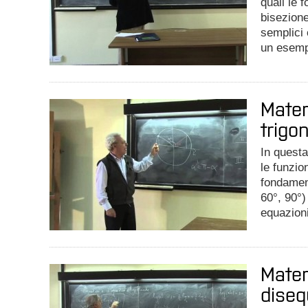
quali le 
bisezione
semplici 
un esempio
Matem
trigo
In questa
le funzio
fondament
60°, 90°) 
equazion
Matem
diseq