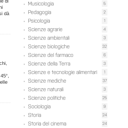
le di
Musicologia
5
ni
Pedagogia
2
si dà
Psicologia
1
Scienze agrarie
4
Scienze ambientali
3
Scienze biologiche
32
Scienze del farmaco
6
chi,
Scienze della Terra
3
Scienze e tecnologie alimentari
1
 45°,
Scienze mediche
37
elle
Scienze naturali
3
Scienze politiche
25
Sociologia
9
Storia
24
Storia del cinema
24