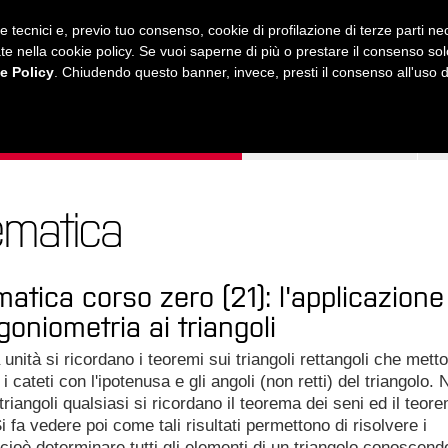
ie tecnici e, previo tuo consenso, cookie di profilazione di terze parti 
ustrate nella cookie policy. Se vuoi saperne di più o prestare il consenso so
e Policy
. Chiudendo questo banner, invece, presti il consenso all'uso di 
MUSICA
AMICI MIEI
LEZIONI
ONLINE
ematica
atica corso zero (21): l'applicazione
goniometria ai triangoli
 unità si ricordano i teoremi sui triangoli rettangoli che mett
i cateti con l'ipotenusa e gli angoli (non retti) del triangolo. 
triangoli qualsiasi si ricordano il teorema dei seni ed il teor
i fa vedere poi come tali risultati permettono di risolvere i
, cioè determinare tutti gli elementi di un triangolo conoscend