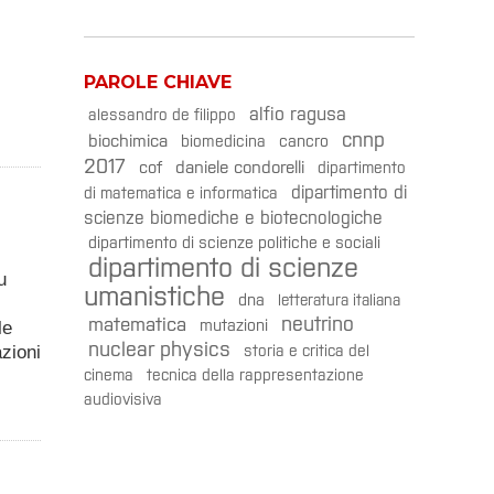
PAROLE CHIAVE
alfio ragusa
alessandro de filippo
cnnp
biochimica
cancro
biomedicina
2017
daniele condorelli
cof
dipartimento
dipartimento di
di matematica e informatica
scienze biomediche e biotecnologiche
dipartimento di scienze politiche e sociali
dipartimento di scienze
u
umanistiche
dna
letteratura italiana
neutrino
matematica
mutazioni
le
nuclear physics
azioni
storia e critica del
cinema
tecnica della rappresentazione
audiovisiva