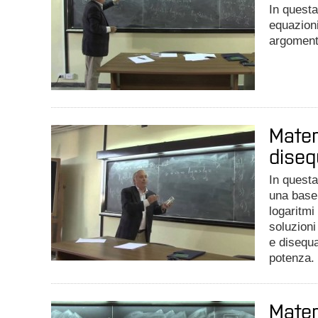
In questa
equazioni
argoment
Matem
diseq
In questa
una base 
logaritmi
soluzioni
e disequa
potenza.
Matem