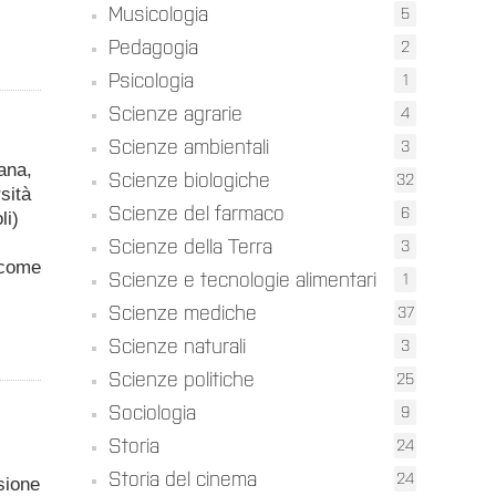
Musicologia
5
Pedagogia
2
Psicologia
1
Scienze agrarie
4
Scienze ambientali
3
iana,
Scienze biologiche
32
sità
Scienze del farmaco
6
li)
Scienze della Terra
3
"come
Scienze e tecnologie alimentari
1
Scienze mediche
37
Scienze naturali
3
Scienze politiche
25
Sociologia
9
Storia
24
Storia del cinema
24
isione