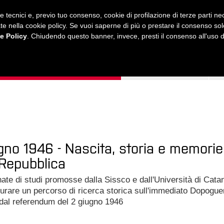
ie tecnici e, previo tuo consenso, cookie di profilazione di terze parti 
ustrate nella cookie policy. Se vuoi saperne di più o prestare il consenso so
e Policy
. Chiudendo questo banner, invece, presti il consenso all'uso di 
MUSICA
AMICI MIEI
LEZIONI
ONLINE
gno 1946 - Nascita, storia e memorie
 Repubblica
ate di studi promosse dalla Sissco e dall'Università di Cata
urare un percorso di ricerca storica sull'immediato Dopogue
 dal referendum del 2 giugno 1946