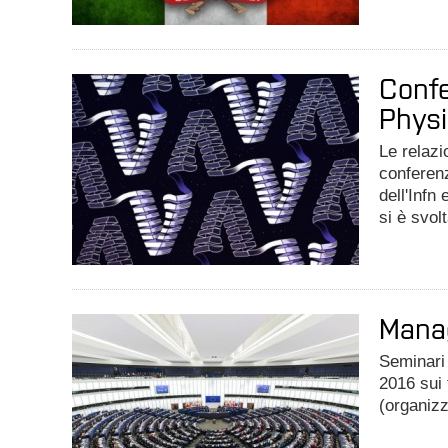
Confe
Physi
Le relazi
conferenz
dell'Infn
si è svol
Manag
Seminari 
2016 sui 
(organiz