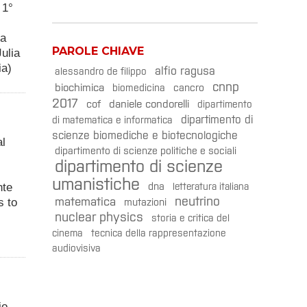
 1°
ba
PAROLE CHIAVE
ulia
ia)
alfio ragusa
alessandro de filippo
cnnp
biochimica
cancro
biomedicina
2017
daniele condorelli
cof
dipartimento
dipartimento di
di matematica e informatica
scienze biomediche e biotecnologiche
al
dipartimento di scienze politiche e sociali
dipartimento di scienze
umanistiche
dna
nte
letteratura italiana
neutrino
matematica
s to
mutazioni
nuclear physics
storia e critica del
cinema
tecnica della rappresentazione
audiovisiva
io