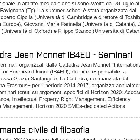
onale in ambito medicale che si sono svolte dal 28 luglio al
 Favignana (Tp). La summer school è stata organizzata dai
oberto Cipolla (Università di Cambridge e direttore di Toshi
Europe), Giovanni Maria Farinella (Università di Catania), J
(Università di Oxford) e Filippo Stanco (Università di Catan
dra Jean Monnet IB4EU - Seminari
seminari organizzati dalla Cattedra Jean Monnet "Internation
for European Union" (IB4EU), di cui è responsabile la
essa Grazia Santangelo. La Cattedra, co-finanziata dal
a Erasmus+ per il periodo 2014-2017, organizza annualme
eminari tenuti su argomenti specifici di Horizon 2020: Acces
nce, Intellectual Property Right Management, Efficiency
 Management, Horizon 2020 SMEs-dedicated Actions
manda civile di filosofia
to del 38° Congresso della società filosofica italiana, Mauriz