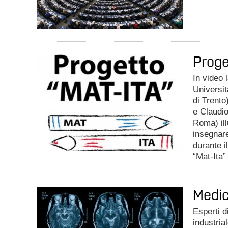
Proge
In video 
Universit
di Trento
e Claudio
Roma) ill
insegnare
durante i
“Mat-Ita”
Medi
Esperti 
industria