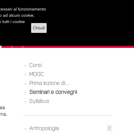
necessari al funzionamento
lo ad alcuni cookie,
tutti i cookie.
Chiudi
Corsi
MOOC
Prima lezione di...
Seminari e convegni
Syllabus
nia
rra,
Antropologia
2