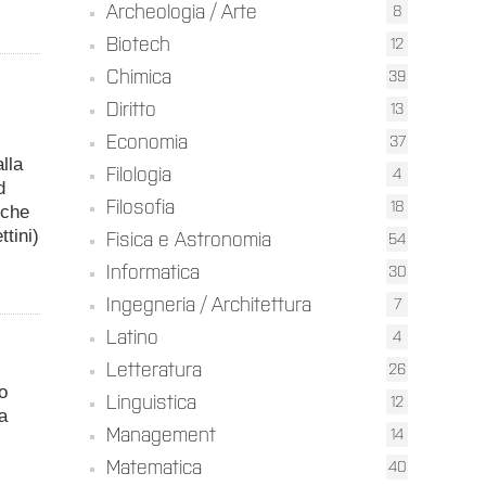
Archeologia / Arte
8
Biotech
12
Chimica
39
Diritto
13
Economia
37
lla
Filologia
4
d
Filosofia
18
 che
tini)
Fisica e Astronomia
54
Informatica
30
Ingegneria / Architettura
7
Latino
4
Letteratura
26
o
Linguistica
12
a
Management
14
Matematica
40