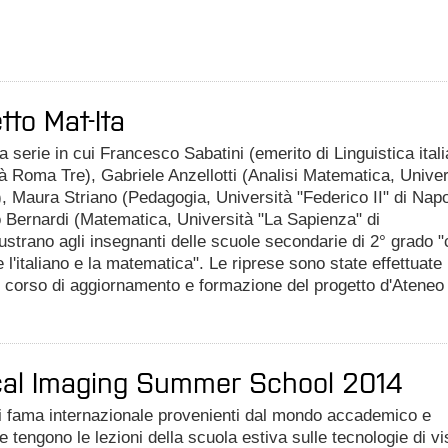
tto Mat-Ita
la serie in cui Francesco Sabatini (emerito di Linguistica ital
à Roma Tre), Gabriele Anzellotti (Analisi Matematica, Univer
), Maura Striano (Pedagogia, Università "Federico II" di Napo
 Bernardi (Matematica, Università "La Sapienza" di
ustrano agli insegnanti delle scuole secondarie di 2° grado 
 l'italiano e la matematica". Le riprese sono state effettuate
l corso di aggiornamento e formazione del progetto d'Ateneo
cal Imaging Summer School 2014
di fama internazionale provenienti dal mondo accademico e
le tengono le lezioni della scuola estiva sulle tecnologie di v