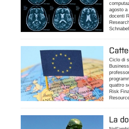
computazi
agosto a
docenti R
Research 
Schnabel 
Catte
Ciclo di 
Business 
professor
programm
quattro s
Risk Fina
Resource
La do
Nell'ambi