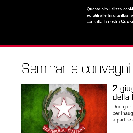
RADIO
WEB TV
L'AGENDA
Questo sito utilizza cook
ed utili alle finalità ill
consulta la nostra
Cooki
L'UNIVERSITÀ
LA CITTÀ
IL MONDO
Seminari e convegni
2 giu
della
Due giorn
per inaug
a partire