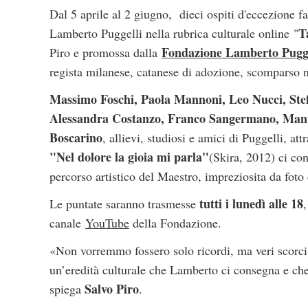
Dal 5 aprile al 2 giugno, dieci ospiti d'eccezione f
T
Lamberto Puggelli nella rubrica culturale online "
Fondazione Lamberto Pugge
Piro e promossa dalla
regista milanese, catanese di adozione, scomparso 
Massimo Foschi, Paola Mannoni, Leo Nucci, Stef
Alessandra Costanzo, Franco Sangermano, Manue
Boscarino
, allievi, studiosi e amici di Puggelli, attr
"Nel dolore la gioia mi parla"
(Skira, 2012) ci con
percorso artistico del Maestro, impreziosita da foto d
tutti i lunedì alle 18
Le puntate saranno trasmesse
canale
YouTube
della Fondazione.
«Non vorremmo fossero solo ricordi, ma veri scorci d
un’eredità culturale che Lamberto ci consegna e che,
Salvo Piro
spiega
.