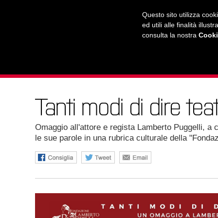
RADIO
WEB TV
L'AGENDA
Questo sito utilizza cook
ed utili alle finalità ill
consulta la nostra
Cooki
L'UNIVERSITÀ
LA CITTÀ
IL MONDO
Tanti modi di dire tea
Omaggio all'attore e regista Lamberto Puggelli, a c
le sue parole in una rubrica culturale della "Fonda