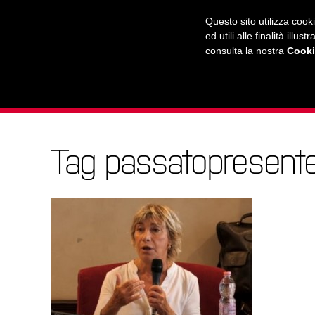
RADIO
WEB TV
L'AGENDA
Questo sito utilizza cook
ed utili alle finalità ill
consulta la nostra
Cooki
L'UNIVERSITÀ
LA CITTÀ
IL MONDO
Tag passatopresent