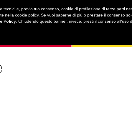
ie tecnici e, previo tuo consenso, cookie di profilazione di terze parti 
ustrate nella cookie policy. Se vuoi saperne di più o prestare il consenso so
e Policy
. Chiudendo questo banner, invece, presti il consenso all'uso di 
MUSICA
AMICI MIEI
LEZIONI
ONLINE
e