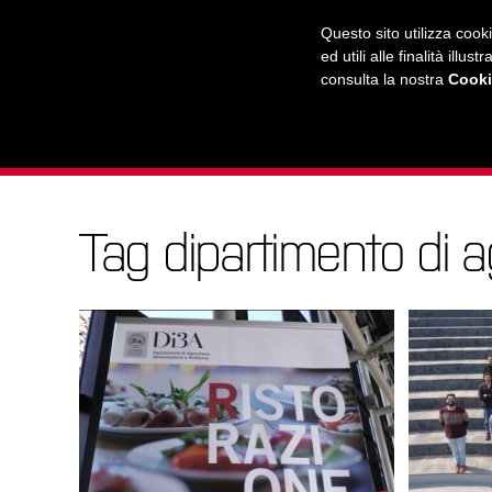
RADIO
WEB TV
L'AGENDA
Questo sito utilizza cook
ed utili alle finalità ill
consulta la nostra
Cooki
L'UNIVERSITÀ
LA CITTÀ
IL MONDO
Tag dipartimento di a