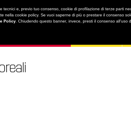
ie tecnici e, previo tuo consenso, cookie di profilazione di terze parti 
ustrate nella cookie policy. Se vuoi saperne di più o prestare il consenso so
e Policy
. Chiudendo questo banner, invece, presti il consenso all'uso di 
MUSICA
AMICI MIEI
LEZIONI
ONLINE
oreali