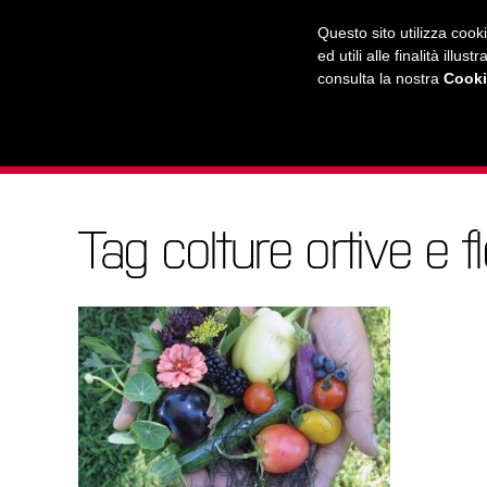
RADIO
WEB TV
L'AGENDA
Questo sito utilizza cook
ed utili alle finalità ill
consulta la nostra
Cooki
L'UNIVERSITÀ
LA CITTÀ
IL MONDO
Tag colture ortive e fl