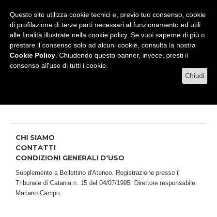
RADIO
WEB TV
L'AGENDA
Questo sito utilizza cookie tecnici e, previo tuo consenso, cookie
di profilazione di terze parti necessari al funzionamento ed utili
alle finalità illustrate nella cookie policy. Se vuoi saperne di più o
prestare il consenso solo ad alcuni cookie, consulta la nostra
MENU
Cookie Policy
. Chiudendo questo banner, invece, presti il
consenso all'uso di tutti i cookie.
Chiudi
Tag Universit� di Catania
CHI SIAMO
CONTATTI
CONDIZIONI GENERALI D'USO
Supplemento a Bollettino d'Ateneo. Registrazione presso il
Tribunale di Catania n. 15 del 04/07/1995. Direttore responsabile
Mariano Campo