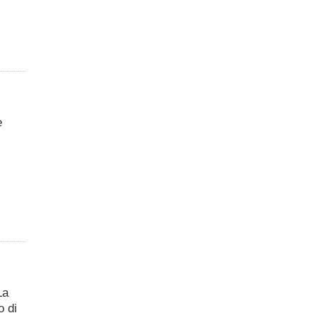
e
La
o di