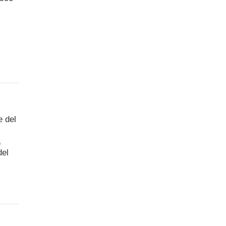
e del
a
del