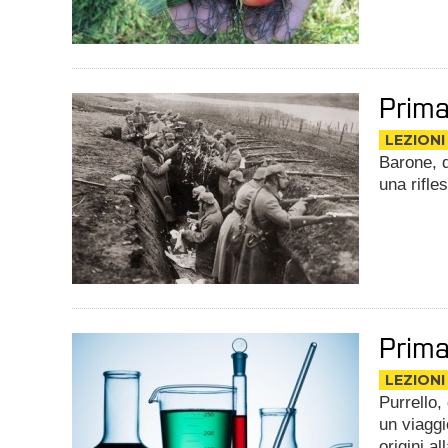
Prima
LEZIONI
Barone, d
una rifle
Prima
LEZIONI
Purrello,
un viaggi
origini a