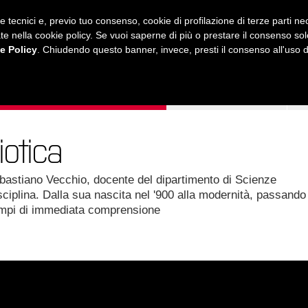
ie tecnici e, previo tuo consenso, cookie di profilazione di terze parti 
ustrate nella cookie policy. Se vuoi saperne di più o prestare il consenso so
e Policy
. Chiudendo questo banner, invece, presti il consenso all'uso di 
MUSICA
AMICI MIEI
LEZIONI
ONLINE
otica
ebastiano Vecchio, docente del dipartimento di Scienze
ciplina. Dalla sua nascita nel '900 alla modernità, passando
sempi di immediata comprensione