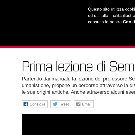
RADIO
WEB TV
L'AGENDA
Questo sito utilizza cook
ed utili alle finalità ill
consulta la nostra
Cooki
L'UNIVERSITÀ
LA CITTÀ
IL MONDO
Prima lezione di Semi
Partendo dai manuali, la lezione del professore S
umanistiche, propone un percorso attraverso la dis
le sue origini antiche. Anche attraverso alcuni e