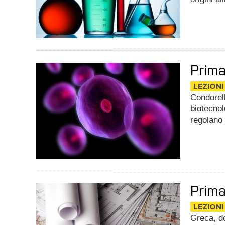
Prima
LEZIONI
Condorell
biotecnol
regolano
Prima
LEZIONI
Greca
,
d