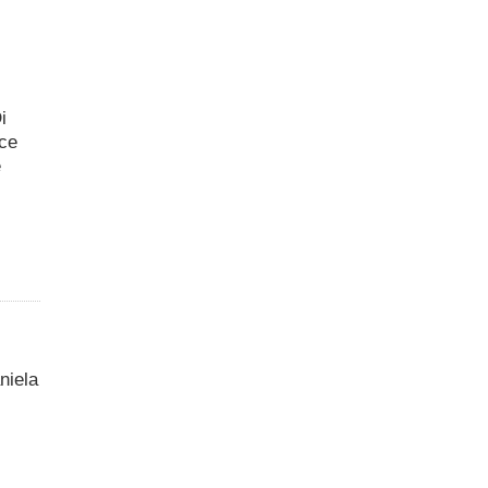
i
uce
e
niela