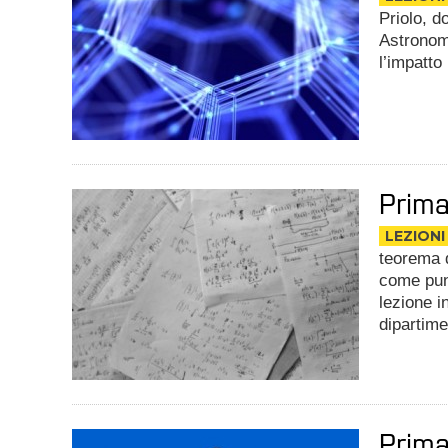
Priolo, d
Astronomi
l’impatto
Prima
LEZIONI
teorema 
come punt
lezione i
dipartime
Prima