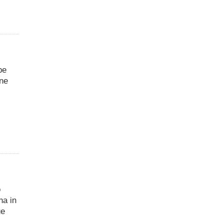
pe
one
o
na in
ue