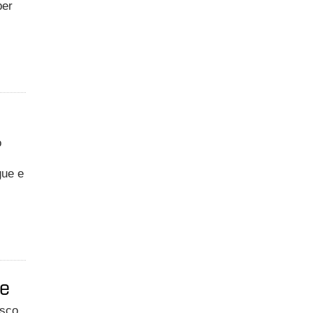
per
o
gue e
ie
esco