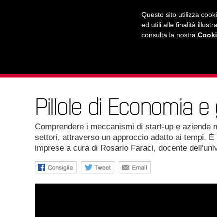
RADIO
WEB TV
L'AGENDA
Questo sito utilizza cook
ed utili alle finalità ill
consulta la nostra
Cooki
L'UNIVERSITÀ
LA CITTÀ
IL MONDO
Pillole di Economia e
Comprendere i meccanismi di start-up e aziende mat
settori, attraverso un approccio adatto ai tempi. È 
imprese a cura di Rosario Faraci, docente dell'univ