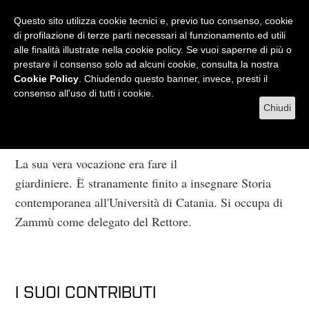
RADIO
WEB TV
L'AGENDA
Questo sito utilizza cookie tecnici e, previo tuo consenso, cookie
di profilazione di terze parti necessari al funzionamento ed utili
alle finalità illustrate nella cookie policy. Se vuoi saperne di più o
prestare il consenso solo ad alcuni cookie, consulta la nostra
MENU
Cookie Policy
. Chiudendo questo banner, invece, presti il
consenso all'uso di tutti i cookie.
Chiudi
Luciano Granozzi
La sua vera vocazione era fare il
giardiniere. È stranamente finito a insegnare Storia
contemporanea all'Università di Catania. Si occupa di
Zammù come delegato del Rettore.
I SUOI CONTRIBUTI