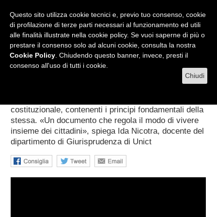
RADIO
WEB TV
L'AGENDA
Questo sito utilizza cookie tecnici e, previo tuo consenso, cookie
di profilazione di terze parti necessari al funzionamento ed utili
alle finalità illustrate nella cookie policy. Se vuoi saperne di più o
prestare il consenso solo ad alcuni cookie, consulta la nostra
MENU
Cookie Policy
. Chiudendo questo banner, invece, presti il
consenso all'uso di tutti i cookie.
Chiudi
Le basi del Diritto costituzionale
L'analisi e lo studio dei primi articoli della carta
costituzionale, contenenti i principi fondamentali della
stessa. «Un documento che regola il modo di vivere
insieme dei cittadini», spiega Ida Nicotra, docente del
dipartimento di Giurisprudenza di Unict