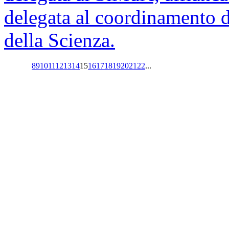
delegata al coordinamento d
della Scienza.
8
9
10
11
12
13
14
15
16
17
18
19
20
21
22
...