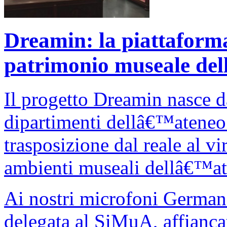
Dreamin: la piattaforma 
patrimonio museale del
Il progetto Dreamin nasce da
dipartimenti dellâ€™ateneo 
trasposizione dal reale al v
ambienti museali dellâ€™at
Ai nostri microfoni Germana
delegata al SiMuA, affiancat