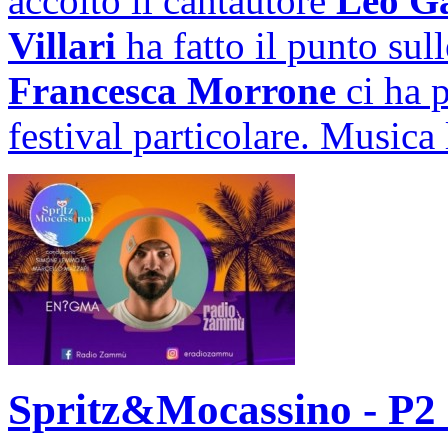
accolto il cantautore
Leo G
Villari
ha fatto il punto sul
Francesca Morrone
ci ha 
festival particolare. Musica
Spritz&Mocassino - P2 