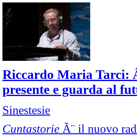
Riccardo Maria Tarci: Â
presente e guarda al fu
Sinestesie
Cuntastorie
Ã¨ il nuovo rad