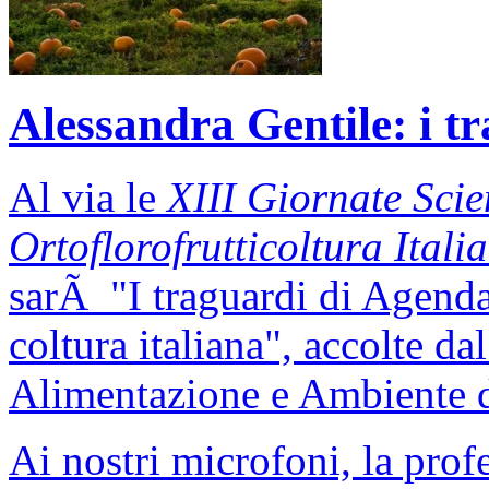
Alessandra Gentile: i t
Al via le
XIII Giornate Scie
Ortoflorofrutticoltura Ital
sarÃ "I traguardi di Agenda
coltura italiana", accolte d
Alimentazione e Ambiente d
Ai nostri microfoni, la pro