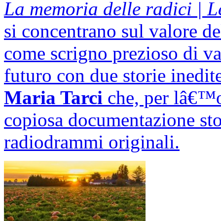
La memoria delle radici | L
si concentrano sul valore de
come scrigno prezioso di val
futuro con due storie inedite
Maria Tarci
che, per lâ€™o
copiosa documentazione stor
radiodrammi originali.