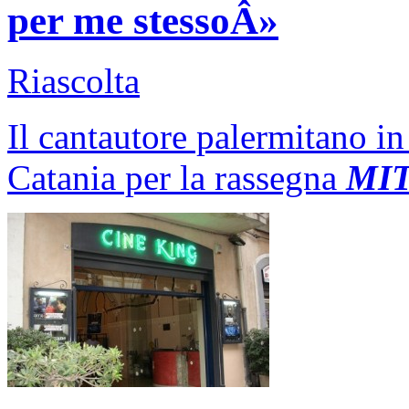
per me stessoÂ»
Riascolta
Il cantautore palermitano in
Catania per la rassegna
MI