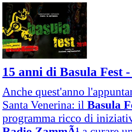
15 anni di Basula Fest -
Anche quest'anno l'appuntam
Santa Venerina: il
Basula F
programma ricco di iniziat
Radio ZammÃ¹
a curare un