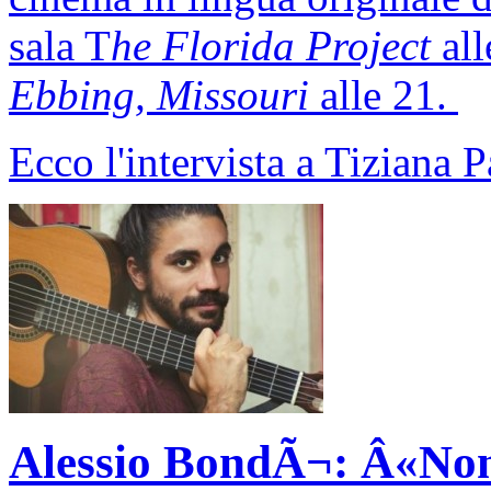
sala T
he Florida Project
all
Ebbing, Missouri
alle 21.
Ecco l'intervista a Tiziana P
Alessio BondÃ¬: Â«Non 