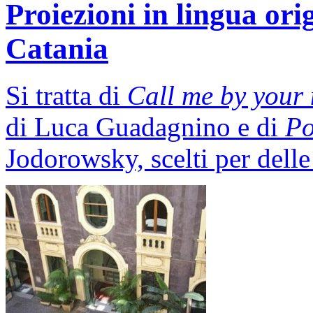
Proiezioni in lingua ori
Catania
Si tratta di
Call me by your
di Luca Guadagnino e di
Po
Jodorowsky, scelti per delle