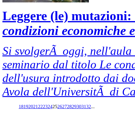
Leggere (le) mutazioni
condizioni economiche e 
Si svolgerÃ oggi, nell'aul
seminario dal titolo
Le cond
dell'usura
introdotto dai do
Avola dell'UniversitÃ di C
18
19
20
21
22
23
24
25
26
27
28
29
30
31
32
...