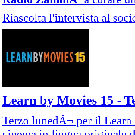
Riascolta l'intervista al soc
Learn by Movies 15 - 
Terzo lunedÃ¬ per il Learn
cinema in lingua originale 