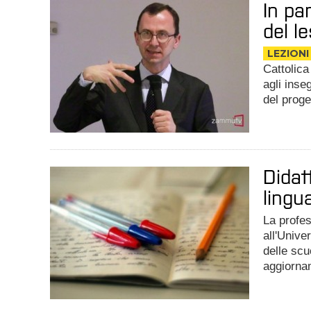
In pa
del l
LEZIONI
Cattolica 
agli inse
del proge
Didat
lingu
La profes
all'Unive
delle scu
aggiornam