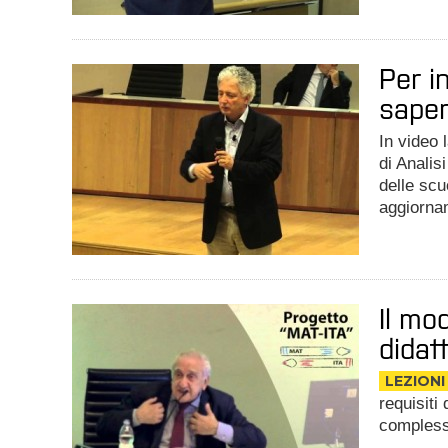
Per i
saper
In video l
di Analis
delle scu
aggiornam
Il mo
didat
LEZIONI
requisiti
complessi