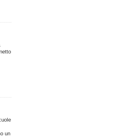
a
netto
scuole
no un