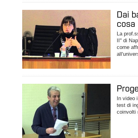
Dai b
cosa 
La prof.s
II" di Na
come affr
all'univer
Proge
In video 
test di i
coinvolti