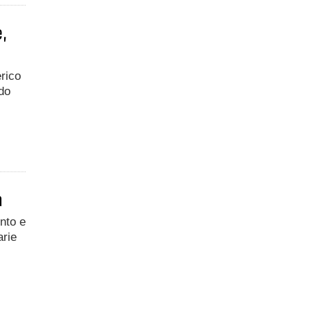
,
erico
ado
a
ento e
arie