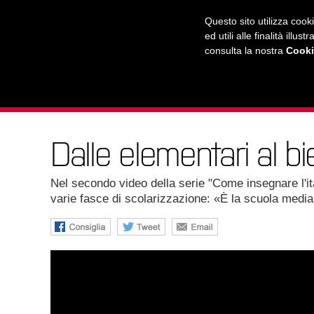
RADIO
WEB TV
L'AGENDA
Questo sito utilizza cook
ed utili alle finalità ill
consulta la nostra
Cooki
L'UNIVERSITÀ
LA CITTÀ
IL MONDO
Dalle elementari al bi
Nel secondo video della serie "Come insegnare l'ital
varie fasce di scolarizzazione: «È la scuola media 