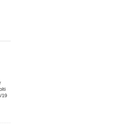
r
lti
8/19