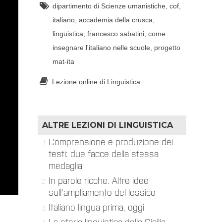
dipartimento di Scienze umanistiche
,
cof
,
italiano
,
accademia della crusca
,
linguistica
,
francesco sabatini
,
come
insegnare l'italiano nelle scuole
,
progetto
mat-ita
Lezione online di Linguistica
ALTRE LEZIONI DI
LINGUISTICA
Comprensione e produzione dei
testi: due facce della stessa
medaglia
In parole ricche. Altre idee
sull'ampliamento del lessico
Italiano lingua prima, oggi