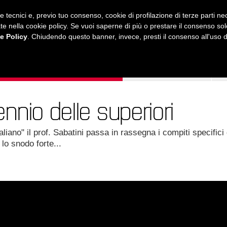
ie tecnici e, previo tuo consenso, cookie di profilazione di terze parti 
ustrate nella cookie policy. Se vuoi saperne di più o prestare il consenso so
e Policy
. Chiudendo questo banner, invece, presti il consenso all'uso di 
MUSICA
AMICI MIEI
LEZIONI
ONLINE
ennio delle superiori
iano" il prof. Sabatini passa in rassegna i compiti specifici 
lo snodo forte...