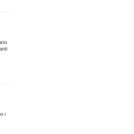
ario
anti
o i