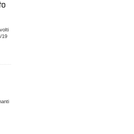
to
volti
8/19
nanti